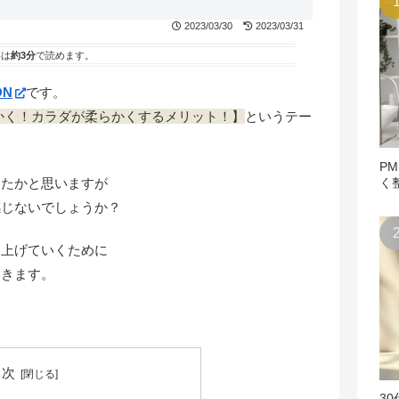
2023/03/30
2023/03/31
事は
約3分
で読めます。
ON
です。
かく！カラダが柔らかくするメリット！】
というテー
P
く
ったかと思いますが
感じないでしょうか？
を上げていくために
いきます。
目次
3