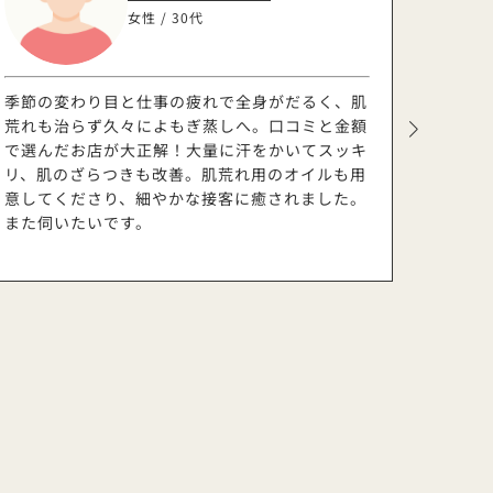
女性 / 30代
季節の変わり目と仕事の疲れで全身がだるく、肌
妊娠中
荒れも治らず久々によもぎ蒸しへ。口コミと金額
ただき
で選んだお店が大正解！大量に汗をかいてスッキ
の施術
リ、肌のざらつきも改善。肌荒れ用のオイルも用
さった
意してくださり、細やかな接客に癒されました。
事の合
また伺いたいです。
りがと
します