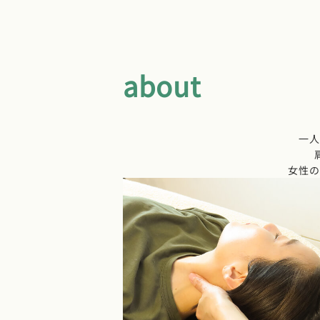
about
一人
女性の