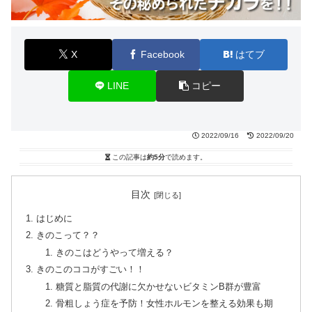
X
Facebook
はてブ
LINE
コピー
2022/09/16
2022/09/20
この記事は
約5分
で読めます。
目次
はじめに
きのこって？？
きのこはどうやって増える？
きのこのココがすごい！！
糖質と脂質の代謝に欠かせないビタミンB群が豊富
骨粗しょう症を予防！女性ホルモンを整える効果も期