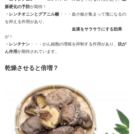
脈硬化の予防
が期待！
・レンチオニンとグアニル酸
・・・血小板が集まって塊になるの
を抑える作用があり、
血液をサラサラにする効果
が！
・レンチナン
・・・がん細胞の増殖を抑制する作用があり、
抗が
ん作用
が期待されています。
乾燥させると倍増？