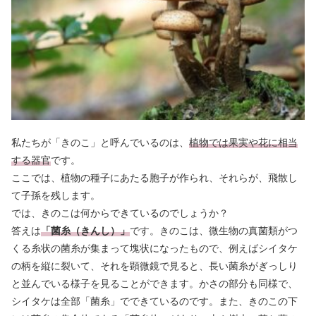
私たちが「きのこ」と呼んでいるのは、
植物では果実や花に相当
する器官
です。
ここでは、植物の種子にあたる胞子が作られ、それらが、飛散し
て子孫を残します。
では、きのこは何からできているのでしょうか？
答えは
「菌糸（きんし）」
です。きのこは、微生物の真菌類がつ
くる糸状の菌糸が集まって塊状になったもので、例えばシイタケ
の柄を縦に裂いて、それを顕微鏡で見ると、長い菌糸がぎっしり
と並んでいる様子を見ることができます。かさの部分も同様で、
シイタケは全部「菌糸」でできているのです。また、きのこの下