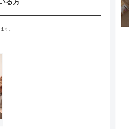
いる方
します。