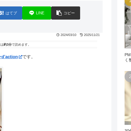
はてブ
LINE
コピー
2024/03/10
2025/11/21
事は
約3分
で読めます。
P
ン
d’action
です。
く
3