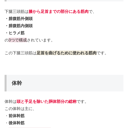
下腿三頭筋は
膝から足首までの部分にある筋肉
で、
・腓腹筋外側頭
・腓腹筋内側頭
・ヒラメ筋
の
3つで構成
されています。
この下腿三頭筋は
足首を曲げるために使われる筋肉
です。
体幹
体幹は
頭と手足を除いた胴体部分の総称
です。
この体幹は主に、
・
前体幹筋
・
後体幹筋