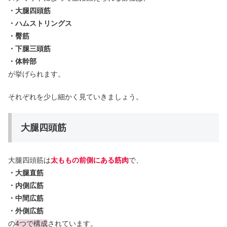
・
大腿四頭筋
・
ハムストリングス
・
臀筋
・下腿三頭筋
・
体幹部
が挙げられます。
それぞれを少し細かく見ていきましょう。
大腿四頭筋
大腿四頭筋は
太ももの前側にある筋肉
で、
・大腿直筋
・内側広筋
・中間広筋
・外側広筋
の
4つで構成
されています。