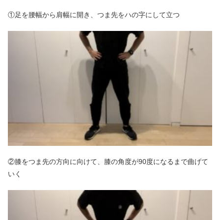
①足を腰幅から肩幅に開き、つま先をハの字にして立つ
②膝をつま先の方向に向けて、膝の角度が90度になるまで曲げて
いく