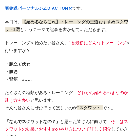
表参道パーソナルジムD’ACTION
です。
本日は、
【始めるならこれ】トレーニングの王道おすすめスクワ
ット3選
というテーマで記事を書かせていただきます。
トレーニングを始めたい皆さん。
1番最初にどんなトレーニング
を
行いますか？
・腕立て伏せ
・腹筋
・背筋
etc…
たくさんの種類があるトレーニング、
どれから始めるべきなのか
迷う方も多い
と思います。
そんな皆さんにぜひ行ってほしいのが
“スクワット”
です。
「なんでスクワットなの？」
と思った皆さんに向けて、
今回はス
クワットの効果とおすすめのやり方について詳しく紹介
していき