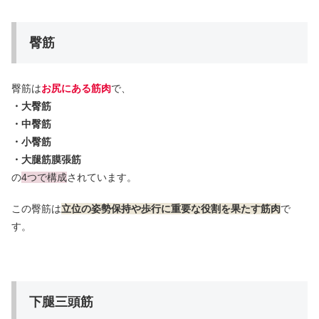
臀筋
臀筋は
お尻にある筋肉
で、
・大臀筋
・中臀筋
・小臀筋
・大腿筋膜張筋
の
4つで構成
されています。
この臀筋は
立位の姿勢保持や歩行に重要な役割を果たす筋肉
で
す。
下腿三頭筋