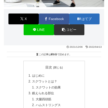
X
Facebook
はてブ
LINE
コピー
2021/12/06
2022/04/13
この記事は
約5分
で読めます。
目次
はじめに
スクワットとは？
スクワットの効果
鍛えられる部位
大腿四頭筋
ハムストリングス