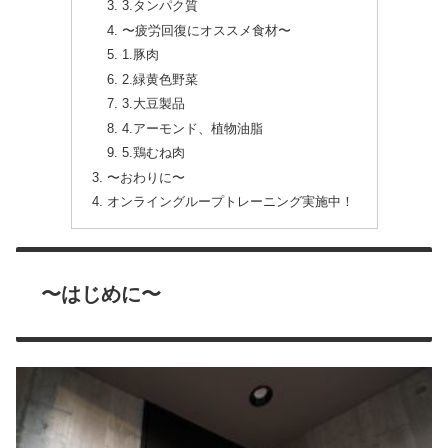
3.タンパク質
〜疲労回復にオススメ食材〜
1.豚肉
2.緑黄色野菜
3.大豆製品
4.アーモンド、植物油脂
5.鶏むね肉
〜おわりに〜
オンライングループトレーニング実施中！
〜はじめに〜