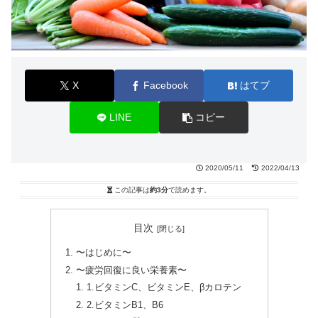
X
Facebook
はてブ
LINE
コピー
2020/05/11
2022/04/13
この記事は
約3分
で読めます。
目次
〜はじめに〜
〜疲労回復に良い栄養素〜
1.ビタミンC、ビタミンE、βカロテン
2.ビタミンB1、B6