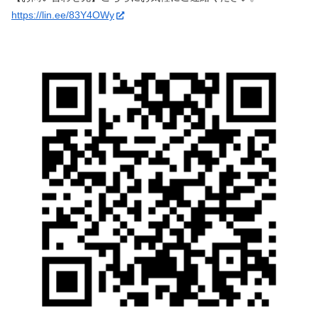
https://lin.ee/83Y4OWy