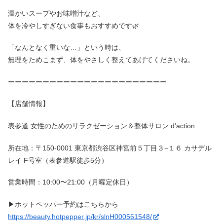
温かいスープやお味噌汁など、
体を冷やしすぎない食事もおすすめです🌿
「なんとなく重いな…」という時は、
無理をためこまず、体をやさしく整えてあげてくださいね。
ーーーーーーーーーーーーーーーーーーーーーーー
【店舗情報】
表参道 女性のためのリラクゼーション＆整体サロン d’action
所在地：〒150-0001 東京都渋谷区神宮前５丁目３−１６ カサデル
レイ F号室（表参道駅徒歩5分）
営業時間：10:00〜21:00（月曜定休日）
▶︎ホットペッパー予約はこちらから
https://beauty.hotpepper.jp/kr/slnH000561548/