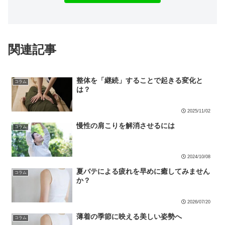
関連記事
整体を「継続」することで起きる変化と
コラム
は？
2025/11/02
慢性の肩こりを解消させるには
コラム
2024/10/08
夏バテによる疲れを早めに癒してみません
コラム
か？
2026/07/20
薄着の季節に映える美しい姿勢へ
コラム