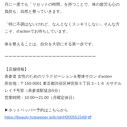
月に一度でも「リセットの時間」を持つことで、体の疲労も心の
負担も、自然と整っていきます。
「特に不調はないけれど、なんとなくスッキリしない」そんな方
こそ、d’actionでお待ちしています。
体を整えることは、自分を大切にする第一歩です。
ーーーーーーーーーーーーーーーーーーーーーーー
【店舗情報】
表参道 女性のためのリラクゼーション＆整体サロン d’action
所在地：〒150-0001 東京都渋谷区神宮前５丁目３−１６ カサデル
レイ F号室（表参道駅徒歩5分）
営業時間：10:00〜21:00（月曜定休日）
▶︎ホットペッパー予約はこちらから
https://beauty.hotpepper.jp/kr/slnH000561548/