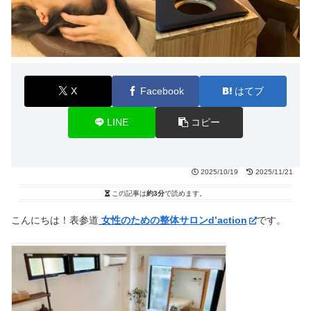
X
Facebook
はてブ
LINE
コピー
2025/10/19
2025/11/21
この記事は
約3分
で読めます。
こんにちは！表参道
女性のための整体サロン
d’action
です。