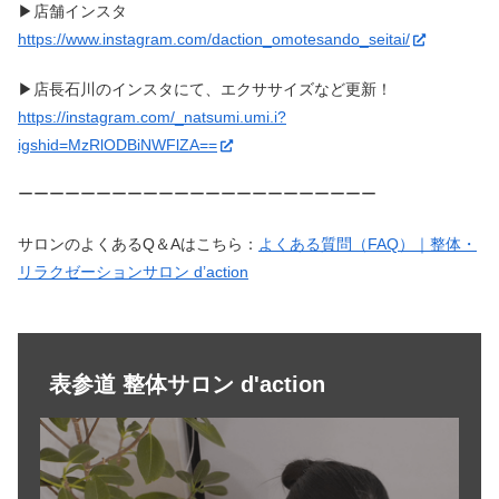
▶︎店舗インスタ
https://www.instagram.com/daction_omotesando_seitai/
▶︎
店長石川のインスタにて、エクササイズなど更新！
https://instagram.com/_natsumi.umi.i?
igshid=MzRlODBiNWFlZA==
ーーーーーーーーーーーーーーーーーーーーーーー
サロンのよくあるQ＆Aはこちら：
よくある質問（FAQ）｜整体・
リラクゼーションサロン d’action
表参道 整体サロン d'action